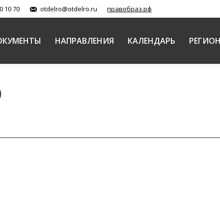
0 10 70
otdelro@otdelro.ru
правобраз.рф
ОКУМЕНТЫ
НАПРАВЛЕНИЯ
КАЛЕНДАРЬ
РЕГИО
0
 – регент Высоко-Петровского монастыря, пострадав
ты)
Автор:
Балашова Елена
20.05.2020
дального отдела религиозного образования и катехиз