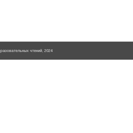
ря г. Москвы «Игумен Гермоген (Лисицын) – регент 
III Международных рождественских образовательных ч
ведение и просвещение» 27-28 января 2020 г., Храм…
азовательных чтений, 2024