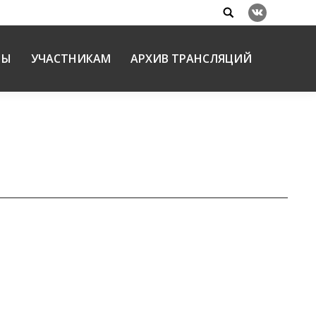
Search:
Вконтакте
НЫ
УЧАСТНИКАМ
АРХИВ ТРАНСЛЯЦИЙ
ший на Бутовском полигоне»
ации, сотрудник историко-экспозиционной