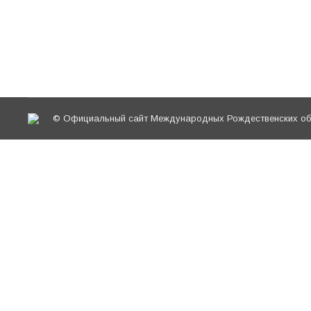
службы Высоко-Петровского мужского монасты
на Бутовском полигоне» Доклад в рамках XXV
наследники» Конференция «Православное крае
© Официальный сайт Международных Рождественских обр