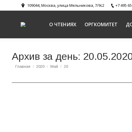
109044, Москва, улица Мельникова, 7/9с2
+7 495 65
О ЧТЕНИЯХ
ОРГКОМИТЕТ
Д
Архив за день:
20.05.202
Вы здесь:
Главная
2020
Май
20
Балашова Е. Г. «Игумен Гермоген (Лисицын)
Пути промысла Божия и святоотеческое наследие (докумен
Балашова Елена Григорьевна, специалист Сино