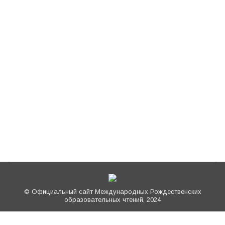
8 сентября в Совете Федерации
состоялось заседание рабочей группы по
подготовке Парламентских встреч
Новости
Автор:
Вадим Комиссаренко
08.09.2015
Основной темой обсуждения стал проект
концепции проведения IV Рождественских
Парламентских встреч: пленарного
заседания и круглых столов.
© Официальный сайт Международных Рождественских
образовательных чтений, 2024