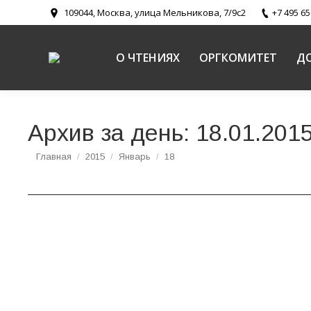
109044, Москва, улица Мельникова, 7/9с2
+7 495 65
О ЧТЕНИЯХ
ОРГКОМИТЕТ
Д
Архив за день:
18.01.201
Вы здесь:
Главная
2015
Январь
18
На Чтениях во второй раз состоится презен
Новости
,
Новости направлений
,
Религиозное образование и
22 января 2015 года в Сергиевском зале Храм