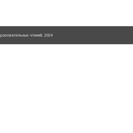
азработки ЕУМК.
азовательных чтений, 2024