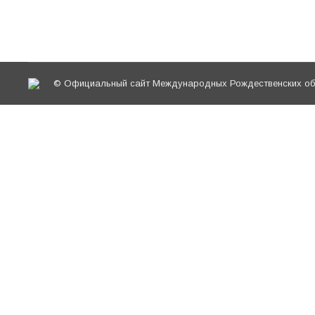
школ (для детей), подготовленных в рамках р
© Официальный сайт Международных Рождественских обр