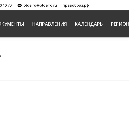
0 10 70
otdelro@otdelro.ru
правобраз.рф
ОКУМЕНТЫ
НАПРАВЛЕНИЯ
КАЛЕНДАРЬ
РЕГИО
5
тация учебно-методических пособий для воскресных 
 катехизация в Русской Православной Церкви
Автор:
Сектор правос
а Христа Спасителя вновь пройдет презентация учебно