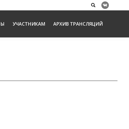
Search:
Вконтакте
НЫ
УЧАСТНИКАМ
АРХИВ ТРАНСЛЯЦИЙ
школ (для детей)
лавного образования
18.01.2015
-методических комплектов для воскресных