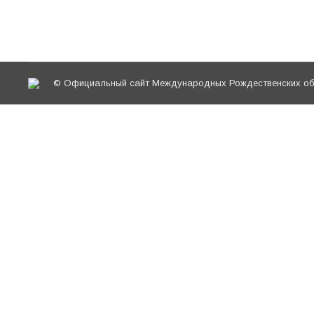
Рождественских образовательных чтениях (се
© Официальный сайт Международных Рождественских обр