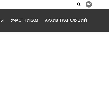
Search:
Вконтакте
НЫ
УЧАСТНИКАМ
АРХИВ ТРАНСЛЯЦИЙ
Выборгской епархии, на XХII Международных