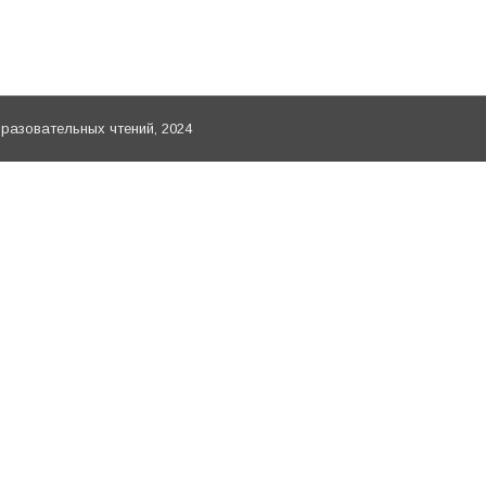
кция «Позитивное осмысление семейных ценностей).
азовательных чтений, 2024