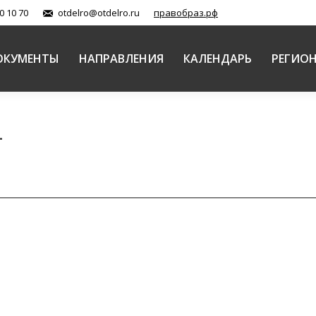
0 10 70
otdelro@otdelro.ru
правобраз.рф
ОКУМЕНТЫ
НАПРАВЛЕНИЯ
КАЛЕНДАРЬ
РЕГИО
4
ственное воспитание.
инства (документы)
Автор:
Вадим Комиссаренко
17.03.2014
еля Отдела религиозного образования и катехизации 