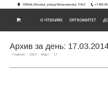
109044, Москва, улица Мельникова, 7/9с2
+7 495 65
О ЧТЕНИЯХ
ОРГКОМИТЕТ
Д
Архив за день:
17.03.201
Вы здесь:
Главная
2014
Март
17
Психогенетические факторы и духовно-нрав
Роль Русской Православной Церкви в защите семьи и матер
Доклад протоиерея Игоря Аксенова, председат