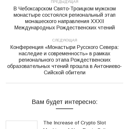
ПРЕДЫДУЩАЯ
по
В Чебоксарском Свято-Троицком мужском
монастыре состоялся региональный этап
записям
Предыдущая
монашеского направления XXХII
запись:
Международных Рождественских чтений
СЛЕДУЮЩАЯ
Конференция «Монастыри Русского Севера:
наследие и современность» в рамках
регионального этапа Рождественских
Следующая
образовательных чтений прошла в Антониево-
запись:
Сийской обители
Вам будет интересно:
The Increase of Crypto Slot