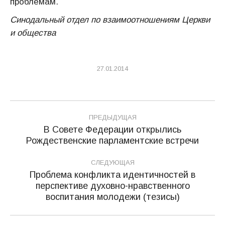
проблемам.
Синодальный отдел по взаимоотношениям Церкви
и общества
27.01.2014
Навигация
ПРЕДЫДУЩАЯ
по
В Совете Федерации открылись
Предыдущая
Рождественские парламентские встречи
записям
запись:
СЛЕДУЮЩАЯ
Проблема конфликта идентичностей в
перспективе духовно-нравственного
Следующая
воспитания молодежи (тезисы)
запись: