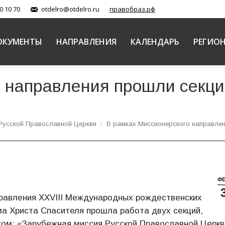
0 10 70
otdelro@otdelro.ru
правобраз.рф
ОКУМЕНТЫ
НАПРАВЛЕНИЯ
КАЛЕНДАРЬ
РЕГИО
о направления прошли секц
Русской Православной Церкви
В рамках Миссионерского направле
Ф
аправления XXVIII Международных рождественских
а Христа Спасителя прошла работа двух секций,
ом: «Зарубежная миссия Русской Православной Церкв