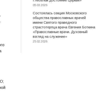
Глеба как достояние Церкви»
05.03.2026
Состоялась секция Московского
о
общества православных врачей
е
имени Святого праведного
страстотерпца врача Евгения Боткина
«Православные врачи. Духовный
взгляд на служение»
25.02.2026
ого
а
О;
ной