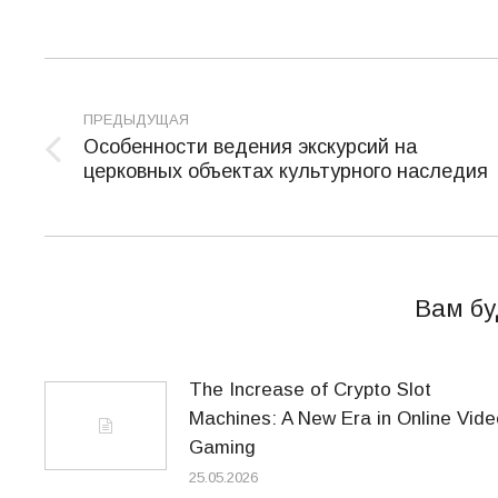
Навигация
по
ПРЕДЫДУЩАЯ
Особенности ведения экскурсий на
записям
Предыдущая
церковных объектах культурного наследия
запись:
Вам бу
The Increase of Crypto Slot
Machines: A New Era in Online Vide
Gaming
25.05.2026