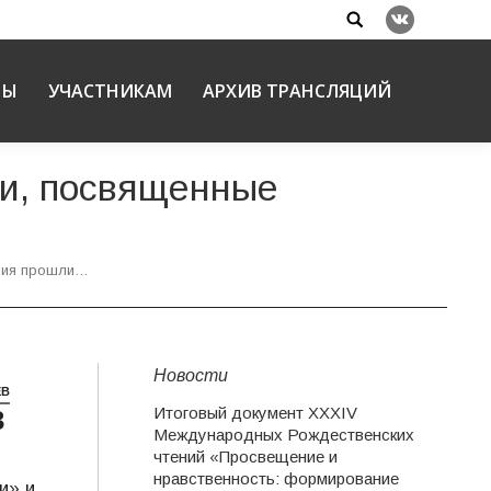
Search:
Вконтакте
НЫ
УЧАСТНИКАМ
АРХИВ ТРАНСЛЯЦИЙ
ии, посвященные
ния прошли…
Новости
ЕВ
Итоговый документ XXХIV
3
Международных Рождественских
чтений «Просвещение и
нравственность: формирование
и» и