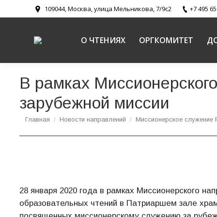
109044, Москва, улица Мельникова, 7/9с2
+7 495 65
О ЧТЕНИЯХ
ОРГКОМИТЕТ
Д
В рамках Миссионерског
зарубежной миссии
Вы здесь:
Главная
Новости направлений
Миссионерское служение 
28 января 2020 года в рамках Миссионерского н
образовательных чтений в Патриаршем зале храм
посвященных миссионерскому служению за рубеж