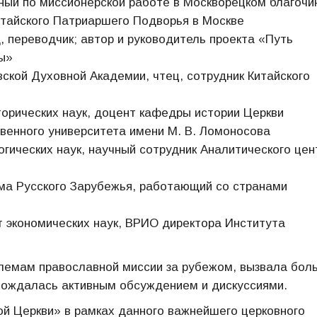
ый по миссионерской работе в Москворецком благочи
итайского Патриаршего Подворья в Москве
 переводчик; автор и руководитель проекта «Путь
ры»
кой Духовной Академии, чтец, сотрудник Китайского
орических наук, доцент кафедры истории Церкви
твенного университета имени М. В. Ломоносова
гических наук, научный сотрудник Аналитического цен
а Русского Зарубежья, работающий со странами
 экономических наук, ВРИО директора Института
блемам православной миссии за рубежом, вызвала бол
овождалась активным обсуждением и дискуссиями.
й Церкви» в рамках данного важнейшего церковного