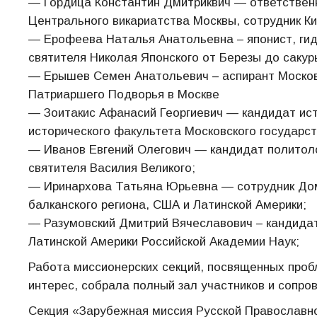
— Гордица Константин Дмитриквич — ответственн
Центрального викариатства Москвы, сотрудник К
— Ерофеева Наталья Анатольевна – японист, гид,
святителя Николая Японского от Березы до саку
— Ерышев Семен Анатольевич – аспирант Московс
Патриаршего Подворья в Москве
— Зоитакис Афанасий Георгиевич — кандидат ист
исторического факультета Московского государс
— Иванов Евгений Олегович — кандидат политоло
святителя Василия Великого;
— Иринархова Татьяна Юрьевна — сотрудник Дом
балканского региона, США и Латинской Америки;
— Разумовский Дмитрий Вячеславович – кандидат
Латинской Америки Российской Академии Наук;
Работа миссионерских секций, посвященных про
интерес, собрала полный зал участников и сопр
Секция «Зарубежная миссия Русской Православно