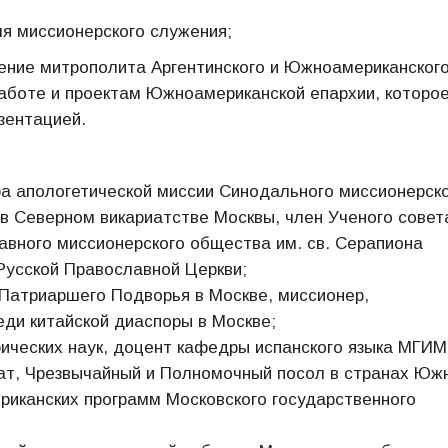
я миссионерского служения;
ение митрополита Аргентинского и Южноамериканског
аботе и проектам Южноамериканской епархии, которо
зентацией.
ра апологетической миссии Синодального миссионерск
 в Северном викариатстве Москвы, член Ученого совет
авного миссионерского общества им. св. Серапиона
Русской Православной Церкви;
 Патриаршего Подворья в Москве, миссионер,
еди китайской диаспоры в Москве;
ических наук, доцент кафедры испанского языка МГИМ
ат, Чрезвычайный и Полномочный посол в странах Юж
риканских программ Московского государственного