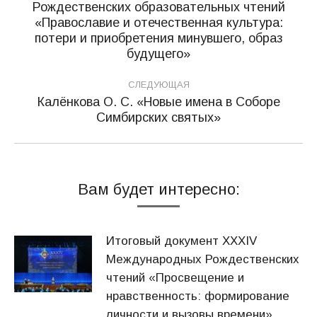
Рождественских образовательных чтений
записям
«Православие и отечественная культура:
Предыдущая
потери и приобретения минувшего, образ
запись:
будущего»
СЛЕДУЮЩАЯ
Калёнкова О. С. «Новые имена в Соборе
Следующая
Симбирских святых»
запись:
Вам будет интересно:
Итоговый документ XXХIV
Международных Рождественских
чтений «Просвещение и
нравственность: формирование
личности и вызовы времени»