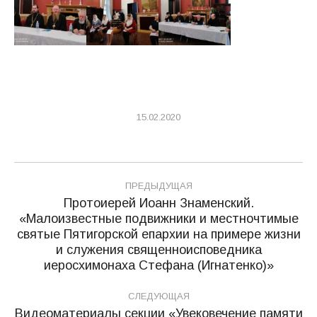
15.02.2020
Навигация
ПРЕДЫДУЩАЯ
по
Протоиерей Иоанн Знаменский.
«Малоизвестные подвижники и местночтимые
записям
святые Пятигорской епархии на примере жизни
Предыдущая
и служения священноисповедника
запись:
иеросхимонаха Стефана (Игнатенко)»
СЛЕДУЮЩАЯ
Видеоматериалы секции «Увековечение памяти