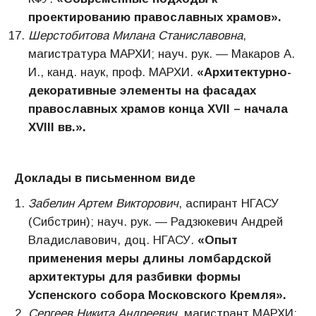
проектированию православных храмов».
Шерстобитова Милана Станиславовна
,
магистратура МАРХИ; науч. рук. — Макаров А.
И., канд. наук, проф. МАРХИ.
«
Архитектурно-
декоративные элементы на фасадах
православных храмов конца XV
II
– начала
XVIII вв.».
Доклады в письменном виде
Забелин Артем Викторович
, аспирант НГАСУ
(Сибстрин); науч. рук. — Радзюкевич Андрей
Владиславович, доц. НГАСУ.
«
Опыт
применения меры длины ломбардской
архитектуры для разбивки формы
Успенского собора Московского Кремля».
Сергеев Никита Андреевич
, магистрант МАРХИ;