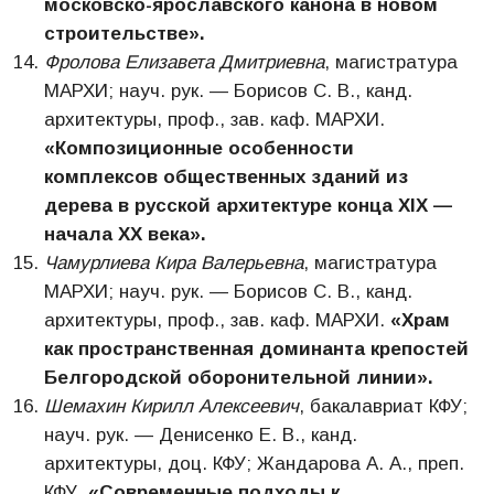
московско-ярославского канона в новом
строительстве».
Фролова Елизавета Дмитриевна
, магистратура
МАРХИ; науч. рук. — Борисов С. В., канд.
архитектуры, проф., зав. каф. МАРХИ.
«Композиционные особенности
комплексов общественных зданий из
дерева в русской архитектуре конца
XIX
—
начала ХХ века».
Чамурлиева Кира Валерьевна
, магистратура
МАРХИ; науч. рук. — Борисов С. В., канд.
архитектуры, проф., зав. каф. МАРХИ.
«Храм
как пространственная доминанта крепостей
Белгородской оборонительной линии».
Шемахин Кирилл Алексеевич
, бакалавриат КФУ;
науч. рук. — Денисенко Е. В., канд.
архитектуры, доц. КФУ; Жандарова А. А., преп.
КФУ.
«Cовременные подходы к