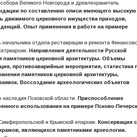
 собора Великого Новгорода и древлехранитель
ндации по составлению описи имеющего высокую
ь движимого церковного имущества приходов,
иденций. Опыт применения в работе на примере
 начальника отдела реставрации и ремонта Финансов
Патриархии.
Направления деятельности Русской
я памятников церковной архитектуры. Объемы
ция, противоаварийные мероприятия, статистика 
нения памятников церковной архитектуры,
заявок. Воссоздание археологических объектов
о наследия Псковской области.
Приспособление
менного использования на примере Псково-Печерс
Симферопольской и Крымской епархии.
Консервация с
храмов, являющихся памятниками археологии.