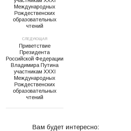
участникам XXXI
Предыдущая
Международных
запись:
Рождественских
образовательных
чтений
СЛЕДУЮЩАЯ
Приветствие
Президента
Российской Федерации
Владимира Путина
участникам XXXI
Следующая
Международных
запись:
Рождественских
образовательных
чтений
Вам будет интересно: