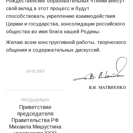
Рождественских образовательных чтений внесут
свой вклад в этот процесс и будут
способствовать укреплению взаимодействия
Церкви и государства, консолидации российского
общества во имя блага нашей Родины.
Желаю всем конструктивной работы, творческого
общения и содержательных дискуссий.
20.02.2023
Навигация
ПРЕДЫДУЩАЯ
по
Приветствие
председателя
записям
Правительства РФ
Михаила Мишустина