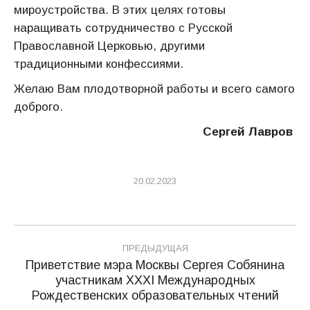
мироустройства. В этих целях готовы
наращивать сотрудничество с Русской
Православной Церковью, другими
традиционными конфессиями.
Желаю Вам плодотворной работы и всего самого
доброго.
Сергей Лавров
20.02.2023
Навигация
ПРЕДЫДУЩАЯ
по
Приветствие мэра Москвы Сергея Собянина
участникам XXХI Международных
Предыдущая
записям
Рождественских образовательных чтений
запись: