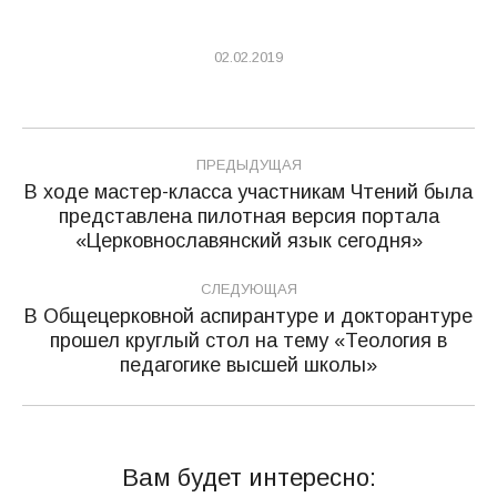
02.02.2019
Навигация
ПРЕДЫДУЩАЯ
по
В ходе мастер-класса участникам Чтений была
представлена пилотная версия портала
Предыдущая
записям
«Церковнославянский язык сегодня»
запись:
СЛЕДУЮЩАЯ
В Общецерковной аспирантуре и докторантуре
прошел круглый стол на тему «Теология в
Следующая
педагогике высшей школы»
запись:
Вам будет интересно: