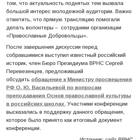
том, что актуальность поднятых тем вызвала
большой интерес молодежной аудитории. Важно
отметить, что прямую трансляцию помогали
делать волонтеры – сотрудники организации
«Православные Добровольцы».
После завершения дискуссии перед
собравшимися выступил известный российский
историк, член Бюро Президиума ВРНС Сергей
Перевезенцев, предложивший
обсудить
обращение к Министру просвещения
РФ О. Ю. Васильевой
по вопросам
преподавания Основ православной культуры
в российских школах
.
Участники конференции
высказались в поддержку данного обращения,
которое было принято как итоговый документ
конференции.
Источник:
сайт ВРНС
.