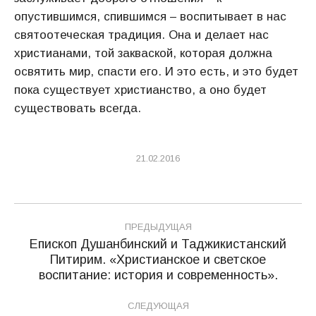
опустившимся, спившимся – воспитывает в нас
святоотеческая традиция. Она и делает нас
христианами, той закваской, которая должна
освятить мир, спасти его. И это есть, и это будет
пока существует христианство, а оно будет
существовать всегда.
21.02.2016
Навигация
ПРЕДЫДУЩАЯ
по
Епископ Душанбинский и Таджикистанский
Питирим. «Христианское и светское
Предыдущая
записям
воспитание: история и современность».
запись:
СЛЕДУЮЩАЯ