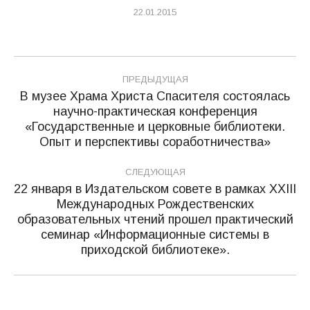
22.01.2015
Навигация
ПРЕДЫДУЩАЯ
по
В музее Храма Христа Спасителя состоялась
научно-практическая конференция
записям
Предыдущая
«Государственные и церковные библиотеки.
запись:
Опыт и перспективы соработничества»
СЛЕДУЮЩАЯ
22 января в Издательском совете в рамках XXIII
Международных Рождественских
образовательных чтений прошел практический
Следующая
семинар «Информационные системы в
запись:
приходской библиотеке».