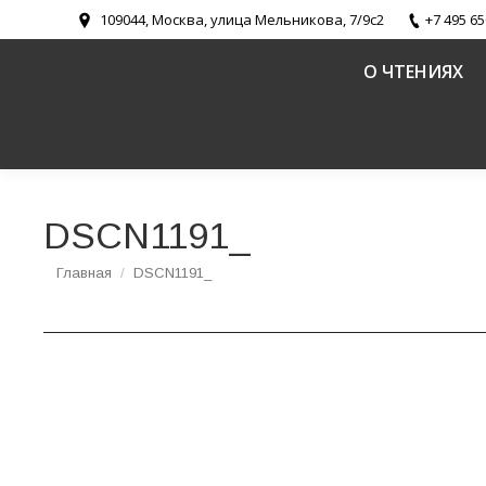
109044, Москва, улица Мельникова, 7/9с2
+7 495 65
О ЧТЕНИЯХ
DSCN1191_
Вы здесь:
Главная
DSCN1191_