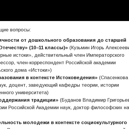
щие вопросы:
ичности от дошкольного образования до старшей
Отечеству» (10
–
11 классы)»
(Кузьмин Игорь Алексеев
рные истоки», действительный член Императорского
ессор, член-корреспондент Российской академии
ьского дома «Истоки»)
азования в контексте Истоковедения»
(Спасенкова
аук, доцент, заведующий кафедры теории, истории
енного университета)
поддержания традиции»
(Буданов Владимир Григорьев
ии Российской Академии наук, доктор философских на
ельность молодежи в контексте социокультурного