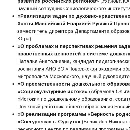
развития российских регионов»
(Уханова Юли
научный сотрудник Социологического инстит
«Реализация задач по духовно-нравственн
Ханты-Мансийской Епархией Русской Прав
заместитель директора Департамента образова
Югра)
«О проблемах и перспективах решения зада
нравственных ценностей в системе дошкол
Наталья Анатольевна, кандидат педагогически
воспитания АНО ВО «Поволжская академия обра
митрополита Московского, научный руководит
«О преемственности дошкольного образова
«Социокультурные истоки»
(Абрамова Ольга 
«Истоки» по дошкольному образованию, соавт
Почетный работник общего образования Росси
«О реализации программы «Верность родно
«Снегурочка» г. Сургута»
(Белик Яна Николаев
ресурсного центра по реализации программы «В