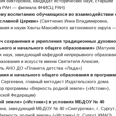
я Викторовна, кандидат исторических наук, старший
ута РАН — филиала ФНИСЦ РАН)
ому воспитанию обучающихся во взаимодействии 
ославной Церкви»
(Святченко Инна Владимировна,
ния и науки Ханты-Мансийского автономного округа 
ч сохранения и укрепления традиционных духовно
ьного и начального общего образования»
(Матуняк
х наук, заведующий кафедрой непрерывного образован
зования и искусств имени Святителя Алексия,
ель АНО ДО «Планета детства «Лада»)
ния и начального общего образования в програм
Сергеевна, главный методист Издательского дома
ор программы «Верность родной земле» («Истоки»),
йской Федерации)
й земле» («Истоки») в условиях МБДОУ № 40
на, заведующий МБДОУ № 40 «Снегурочка», г. Сургут,
ерность родной земле» («Истоки») (г. Сургут ХМАО)