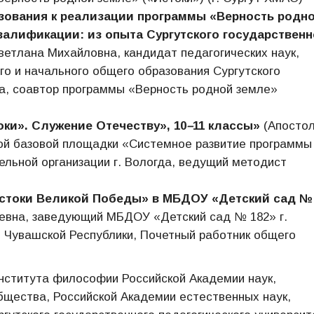
азования к реализации программы «Верность родн
валификации: из опыта Сургутского государственн
етлана Михайловна, кандидат педагогических наук,
о и начального общего образования Сургутского
та, соавтор программы «Верность родной земле»
оки». Служение Отечеству», 10
–
11 классы»
(Апосто
ой базовой площадки «Системное развитие программы
ельной организации г. Вологда, ведущий методист
Истоки Великой Победы» в МБДОУ «Детский сад №
евна, заведующий МБДОУ «Детский сад № 182» г.
 Чувашской Республики, Почетный работник общего
нститута философии Российской Академии наук,
щества, Российской Академии естественных наук,