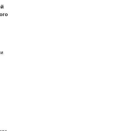
ой
ого
ли