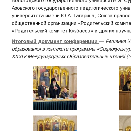
Вологодского государственного университета, Су
Азовского государственного педагогического уни
университета имени Ю.А. Гагарина, Союза право
общественной организации «Родительский комите
«Родительский комитет Кузбасса» и других научн
Итоговый документ конференции
—
Решение
X
образования в контексте программы «Социокультур
XXXIV Международных Образовательных чтений (29 