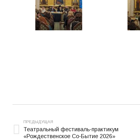
Навигация
по
ПРЕДЫДУЩАЯ
Театральный фестиваль-практикум
записям
Предыдущая
«Рождественское Со-Бытие 2026»