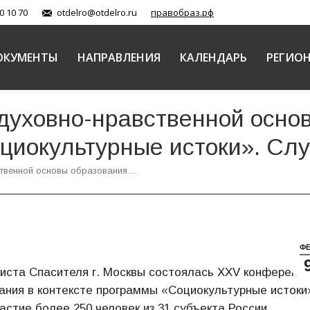
0 10 70
otdelro@otdelro.ru
правобраз.рф
ОКУМЕНТЫ
НАПРАВЛЕНИЯ
КАЛЕНДАРЬ
РЕГИО
духовно-нравственной основ
циокультурные истоки». Сл
ственной основы образования…
Ф
риста Спасителя г. Москвы состоялась XXV конференц
ания в контексте программы «Социокультурные истоки
стие более 250 человек из 31 субъекта России.