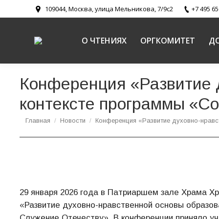
109044, Москва, улица Мельникова, 7/9с2
+7 495 65
О ЧТЕНИЯХ
ОРГКОМИТЕТ
Д
Конференция «Развитие 
контексте программы «Со
Вы здесь:
Главная
Новости
Конференция «Развитие духовно-нрав
29 января 2026 года в Патриаршем зале Храма Х
«Развитие духовно-нравственной основы образов
Служение Отечеству». В конференции приняло уча