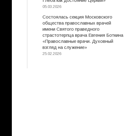
Глеба как достояние Церкви»
05.03.2026
Состоялась секция Московского
общества православных врачей
имени Святого праведного
страстотерпца врача Евгения Боткина
«Православные врачи. Духовный
взгляд на служение»
25.02.2026