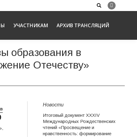
Search:
Вконтакте
НЫ
УЧАСТНИКАМ
АРХИВ ТРАНСЛЯЦИЙ
ы образования в
ужение Отечеству»
Новости
ЕВ
Итоговый документ XXХIV
9
ия
Международных Рождественских
чтений «Просвещение и
».
нравственность: формирование