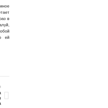
омное
етает
раз в
алуй,
собой
о ей
Я
а
я
а