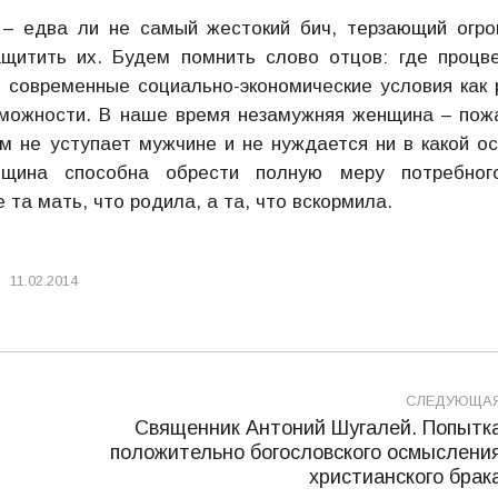
 – едва ли не самый жестокий бич, терзающий огр
щитить их. Будем помнить слово отцов: где процв
, современные социально-экономические условия как 
можности. В наше время незамужняя женщина – пож
м не уступает мужчине и не нуждается ни в какой о
нщина способна обрести полную меру потребног
 та мать, что родила, а та, что вскормила.
11.02.2014
СЛЕДУЮЩА
Священник Антоний Шугалей. Попытк
положительно богословского осмыслени
Следующая
христианского брак
запись: