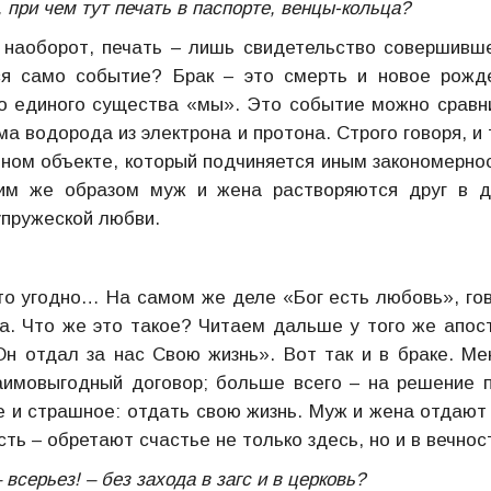
 при чем тут печать в паспорте, венцы-кольца?
: наоборот, печать – лишь свидетельство совершивш
ся само событие? Брак – это смерть и новое рожд
о единого существа «мы». Это событие можно сравн
 водорода из электрона и протона. Строго говоря, и 
ином объекте, который подчиняется иным закономерно
ким же образом муж и жена растворяются друг в д
упружеской любви.
то угодно… На самом же деле «Бог есть любовь», го
на. Что же это такое? Читаем дальше у того же апос
Он отдал за нас Свою жизнь». Вот так и в браке. М
аимовыгодный договор; больше всего – на решение 
 и страшное: отдать свою жизнь. Муж и жена отдают
сть – обретают счастье не только здесь, но и в вечнос
всерьез! – без захода в загс и в церковь?