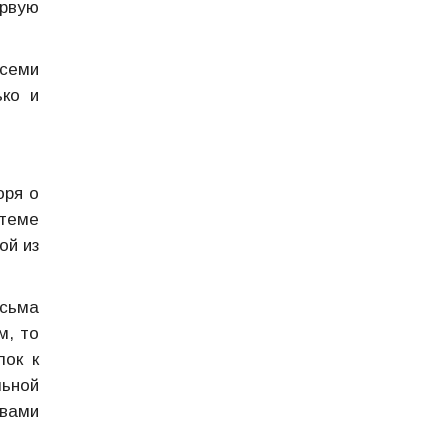
ервую
всеми
ько и
оря о
стеме
ой из
есьма
м, то
лок к
льной
твами