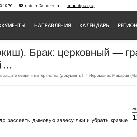
0 10 70
otdelro@otdelro.ru
правобраз.рф
ОКУМЕНТЫ
НАПРАВЛЕНИЯ
КАЛЕНДАРЬ
РЕГИО
киш). Брак: церковный — г
ой…
в защите семьи и материнства (документы)
Иеромонах Макарий (Ма
Ф
1
до рассеять дымовую завесу лжи и убрать кривые зе