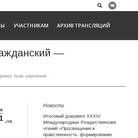
Search:
Вконтакте
НЫ
УЧАСТНИКАМ
АРХИВ ТРАНСЛЯЦИЙ
ражданский —
ркиш). Брак: церковный…
Новости
ЕВ
Итоговый документ XXХIV
1
ркала
Международных Рождественских
чтений «Просвещение и
нравственность: формирование