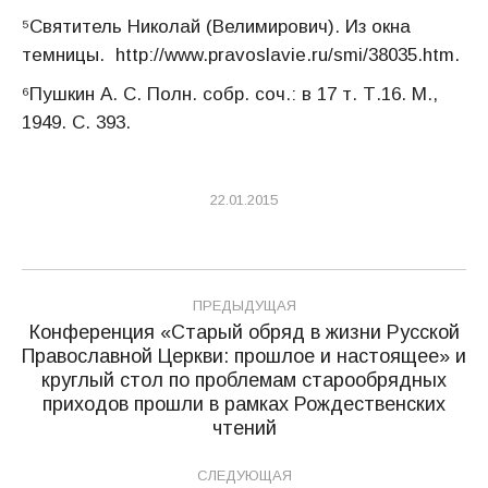
⁵Святитель Николай (Велимирович). Из окна
темницы. http://www.pravoslavie.ru/smi/38035.htm.
⁶Пушкин А. С. Полн. собр. соч.: в 17 т. Т.16. М.,
1949. С. 393.
22.01.2015
Навигация
ПРЕДЫДУЩАЯ
по
Конференция «Старый обряд в жизни Русской
Православной Церкви: прошлое и настоящее» и
записям
круглый стол по проблемам старообрядных
Предыдущая
приходов прошли в рамках Рождественских
запись:
чтений
СЛЕДУЮЩАЯ