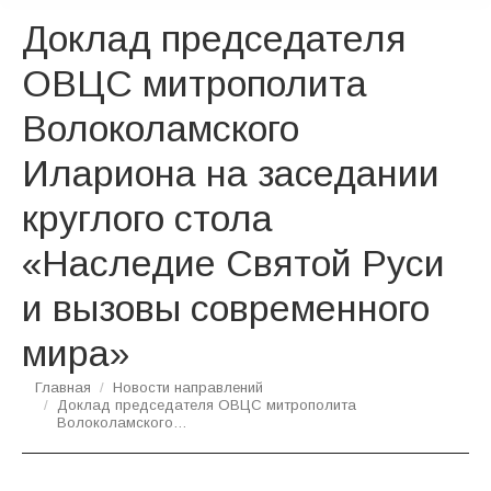
Доклад председателя
ОВЦС митрополита
Волоколамского
Илариона на заседании
круглого стола
«Наследие Святой Руси
и вызовы современного
мира»
Вы здесь:
Главная
Новости направлений
Доклад председателя ОВЦС митрополита
Волоколамского…