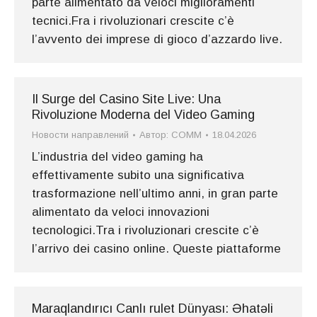
parte alimentato da veloci miglioramenti
tecnici.Fra i rivoluzionari crescite c’è
l’avvento dei imprese di gioco d’azzardo live.
Il Surge del Casino Site Live: Una
Rivoluzione Moderna del Video Gaming
Новости направлений
Автор:
СОММ
18.04.2026
L’industria del video gaming ha
effettivamente subito una significativa
trasformazione nell’ultimo anni, in gran parte
alimentato da veloci innovazioni
tecnologici.Tra i rivoluzionari crescite c’è
l’arrivo dei casino online. Queste piattaforme
Maraqlandırıcı Canlı rulet Dünyası: Əhatəli