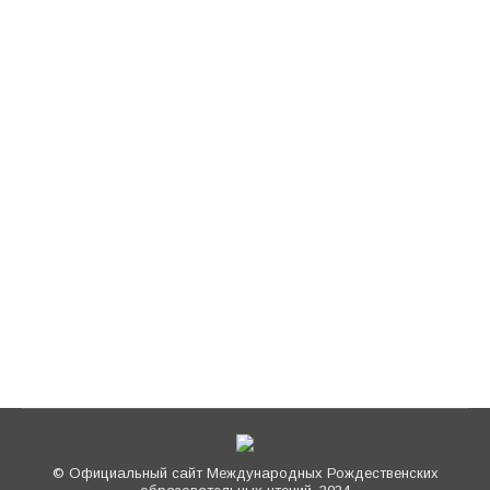
Где и когда будет проходить
международный этап XXXIV
Международных Рождественских
образовательных чтений? По
благословению Святейшего Патриарха
Московского и всея Руси КИРИЛЛА и
согласно решению Священного Синода
(журнал № 1 от 20 марта 2025 года)
международный этап образовательного
Форума пройдет в период с 25 по 29 января
2026 года. Также некоторые мероприятия
пройдут в преддверие Открытия…
© Официальный сайт Международных Рождественских