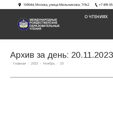
109044, Москва, улица Мельникова, 7/9с2
+7 495 65
О ЧТЕНИЯХ
Архив за день:
20.11.202
Вы здесь:
Главная
2023
Ноябрь
20
В Холковском монастыре Белгородской епар
современности» Рождественских чтений
Древние монашеские традиции в условиях современности