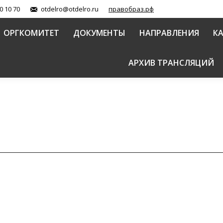
0 10 70
otdelro@otdelro.ru
правобраз.рф
ОРГКОМИТЕТ
ДОКУМЕНТЫ
НАПРАВЛЕНИЯ
К
АРХИВ ТРАНСЛЯЦИЙ
3
хии прошел региональный этап секции «Древние мон
Автор:
СОММ
20.11.2023