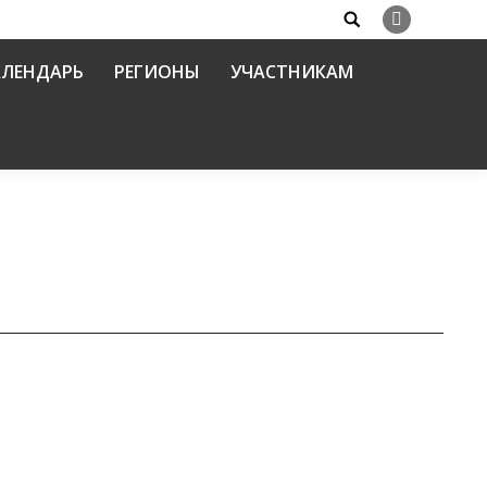
Search:
Вконтакте
АЛЕНДАРЬ
РЕГИОНЫ
УЧАСТНИКАМ
Рижский. На страстном пути»