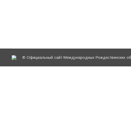
В рамках конференции «Прославление и почи
образовательных чтений 24 мая 2022 г. сост
страстном пути», посвященного 20-летию кан
Латвийской Православной Церкви (фильм соз
© Официальный сайт Международных Рождественских обр