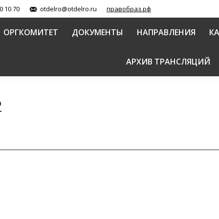
0 10 70
otdelro@otdelro.ru
правобраз.рф
ОРГКОМИТЕТ
ДОКУМЕНТЫ
НАПРАВЛЕНИЯ
К
АРХИВ ТРАНСЛЯЦИЙ
2
документального фильма «Священномученик Иоанн 
тоотеческое наследие
Автор:
Балашова Елена
30.05.2022