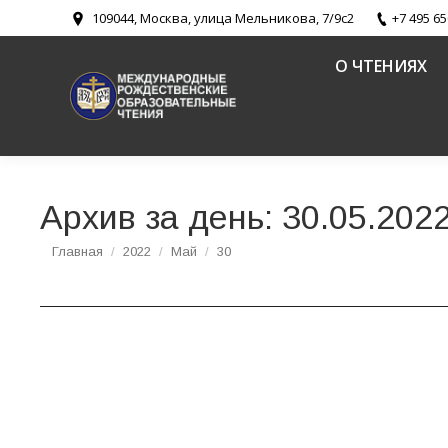
109044, Москва, улица Мельникова, 7/9с2
+7 495 65
О ЧТЕНИЯХ
Архив за день:
30.05.202
Вы здесь:
Главная
2022
Май
30
Состоялся премьерный показ и обсуждение 
Новости
,
Новости направлений
,
Пути промысла Божия и свя