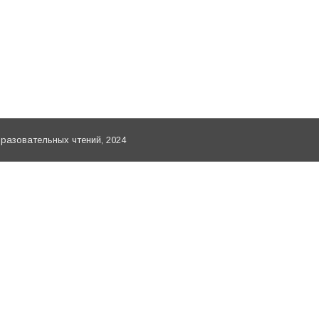
тание святых» Направления «Жизнь Церкви и святоот
оялся премьерный показ и обсуждение документальног
онизации священномученика Иоанна Рижского Русской 
дан по благословению митрополита Пензенского и Ни
азовательных чтений, 2024