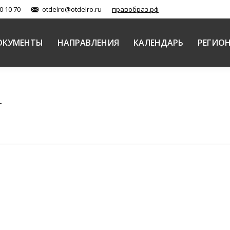
0 10 70
otdelro@otdelro.ru
правобраз.рф
ОКУМЕНТЫ
НАПРАВЛЕНИЯ
КАЛЕНДАРЬ
РЕГИО
1
состоялось совещание по подготовке предстоящих
р:
Служба коммуникаций
07.10.2021