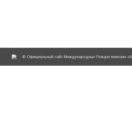
6 октября по благословению епископа Истрин
заместитель председателя Синодального отд
чтений поучаствовали: руководитель отдела 
руководитель отдела по делам молодежи Вор
© Официальный сайт Международных Рождественских обр