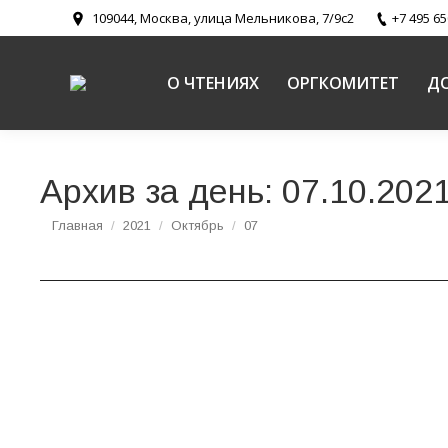
109044, Москва, улица Мельникова, 7/9с2
+7 495 65
О ЧТЕНИЯХ
ОРГКОМИТЕТ
Д
Архив за день:
07.10.202
Вы здесь:
Главная
2021
Октябрь
07
В Синодальном отделе по делам молодежи 
образовательных чтений
Новости
,
Новости направлений
,
Церковь и молодежь
Авто