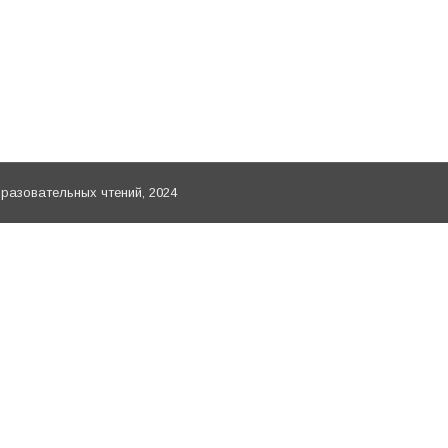
ского Серафима, председателя Синодального отдела п
ела по делам молодежи иерей Алексий Соловьёв. В о
по делам молодежи Санкт-Петербургской и Ладожской е
онежской и Лисской епархии протоиерей Николай Лищ
азовательных чтений, 2024