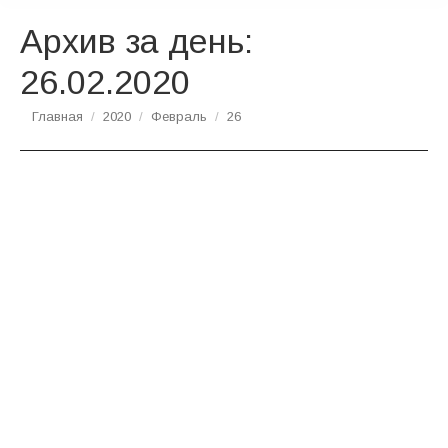
Архив за день:
26.02.2020
Вы здесь:
Главная
2020
Февраль
26
Чеснокова А. И. «Опыт проведения
фотовыставок, посвященных
новомученикам и пострадавшим за Веру в
Липецком крае, в краеведческих музеях
области»