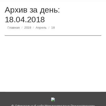
Архив за день:
18.04.2018
Вы здесь:
Главная
2018
Апрель
18
Состоялось первое заседание
Оргкомитета XXVII Международных
Рождественских образовательных чтений
Новости
Автор:
Вадим Комиссаренко
18.04.2018
© Официальный сайт Международных Рождественских