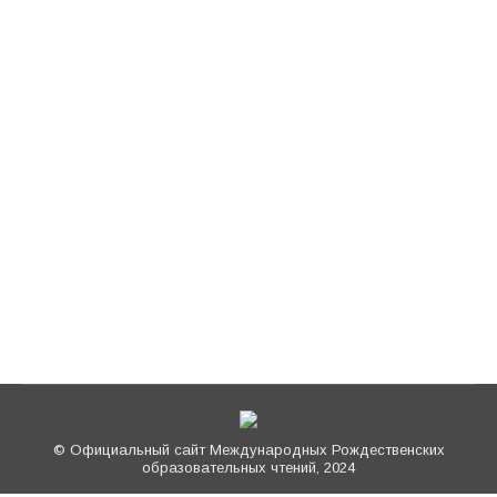
Яковлевского Димитриева монастыря, на
круглом столе в рамках регионального
этапа XXVI Международных
Рождественских образовательных чтений
(Ярославская митрополия, Спасо-
Яковлевский Димитриев мужской
монастырь; 20 декабря 2017 года). «Не
потускнел от “пыли веков” и “злобы времен”
духовно-величавый образ могучего
богатыря Русской Церкви, не исчезло из
памяти народной…
© Официальный сайт Международных Рождественских
образовательных чтений, 2024