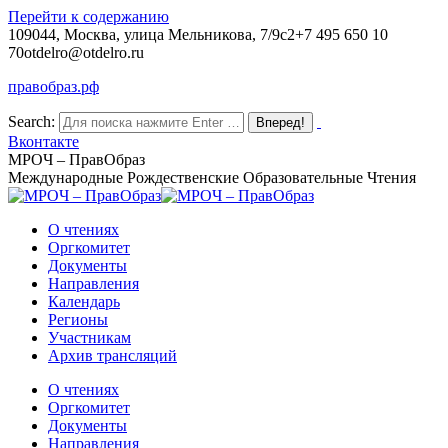
Перейти к содержанию
109044, Москва, улица Мельникова, 7/9с2
+7 495 650 10
70
otdelro@otdelro.ru
правобраз.рф
Search:
Вконтакте
МРОЧ – ПравОбраз
Международные Рождественские Образовательные Чтения
О чтениях
Оргкомитет
Документы
Направления
Календарь
Регионы
Участникам
Архив трансляций
О чтениях
Оргкомитет
Документы
Направления