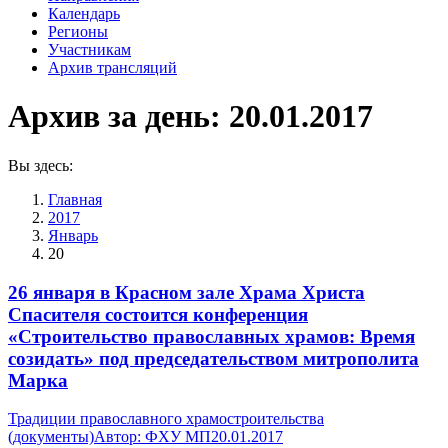
Календарь
Регионы
Участникам
Архив трансляций
Архив за день:
20.01.2017
Вы здесь:
Главная
2017
Январь
20
26 января в Красном зале Храма Христа
Спасителя состоится конференция
«Строительство православных храмов: Время
созидать» под председательством митрополита
Марка
Традиции православного храмостроительства
(документы)
Автор:
ФХУ МП
20.01.2017