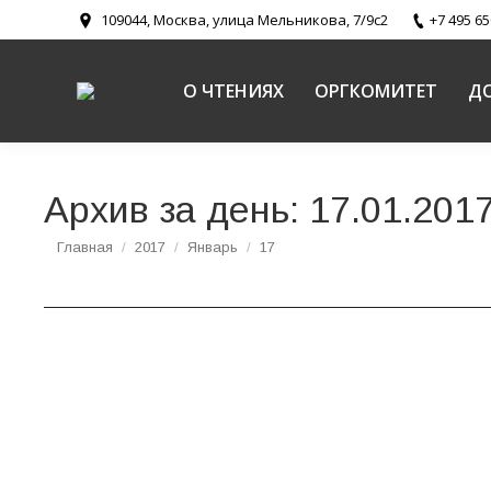
109044, Москва, улица Мельникова, 7/9с2
+7 495 65
О ЧТЕНИЯХ
ОРГКОМИТЕТ
Д
Архив за день:
17.01.201
Вы здесь:
Главная
2017
Январь
17
Открыта аккредитация СМИ на Закрытие ХХ
Новости
Автор:
Вадим Комиссаренко
17.01.2017