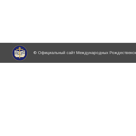
Открыта аккредитация СМИ на мероприятия
Рождественских образовательных чтений
Новости
,
Новости направлений
,
Религиозное образование и
© Официальный сайт Международных Рождественски