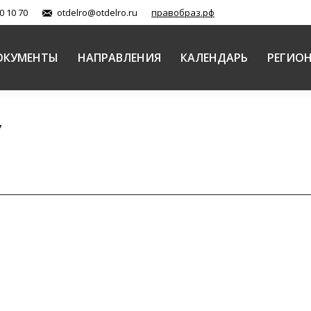
0 10 70
otdelro@otdelro.ru
правобраз.рф
ОКУМЕНТЫ
НАПРАВЛЕНИЯ
КАЛЕНДАРЬ
РЕГИО
7
V Международных Рождественских образовательны