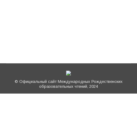
В Санкт-Петербурге прошла V
международная студенческая научно-
богословская конференция
Новости
Автор:
admin
15.05.2013
© Официальный сайт Международных Рождественских
образовательных чтений, 2024