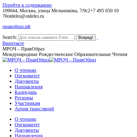
Перейти к содержанию
109044, Москва, улица Мельникова, 7/9с2
+7 495 650 10
70
otdelro@otdelro.ru
правобраз.рф
Search:
Вконтакте
МРОЧ – ПравОбраз
Международные Рождественские Образовательные Чтения
О чтениях
Оргкомитет
Документы
Направления
Календарь
Регионы
Участникам
Архив трансляций
О чтениях
Оргкомитет
Документы
Направления