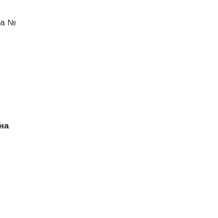
ла №
на