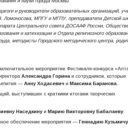
ования и науки города Москвы.
дагоги и руководители образовательных организаций, уч
В. Ломоносова, МПГУ и МГПУ, преподаватели Детской ш
Аппарата Центрального совета ДОСААФ России, Обществ
зования и катехизации и Отдела религиозного образова
руда, методисты Городского методического центра, роди
аключительное мероприятие Фестиваля-конкурса «Алт
директора
Александра Горина
и сотрудников, которые
чаепития —
Анну Ходасевич
и
Максима Баранова
.
ций, выступивших с краткими итогами творческих
иевну Наседкину
и
Марию Викторовну Бабалаеву
.
нное обеспечение мероприятия —
Геннадию Кузьмичу