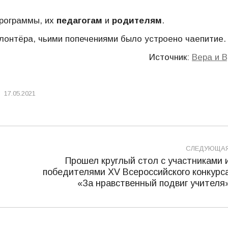
рограммы, их
педагогам
и
родителям
.
олонтёра, чьими попечениями было устроено чаепитие.
Источник:
Вера и 
17.05.2021
СЛЕДУЮЩА
Прошел круглый стол с участниками 
победителями XV Всероссийского конкурс
Следующая
«За нравственный подвиг учителя
запись: