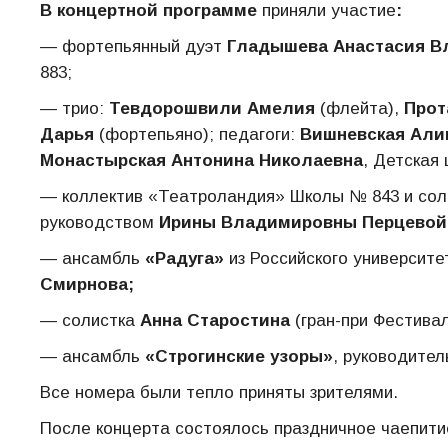
В концертной программе
приняли участие
:
— фортепьянный дуэт
Гладышева Анастасия В
883;
— трио:
Тевдорошвили Амелия
(флейта),
Прот
Дарья
(фортепьяно); педагоги:
Вишневская Али
Монастырская Антонина Николаевна
, Детская
— коллектив «Театроландия» Школы № 843 и соли
руководством
Ирины Владимировны Перцевой
— ансамбль
«Радуга»
из Российского университ
Смирнова;
— солистка
Анна Старостина
(гран-при Фестивал
— ансамбль
«Строгинские узоры»
, руководите
Все номера были тепло приняты зрителями.
После концерта состоялось праздничное чаепити