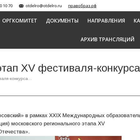
0 10 70
otdelro@otdelro.ru
правобраз.рф
ОРГКОМИТЕТ
ДОКУМЕНТЫ
НАПРАВЛЕНИЯ
К
АРХИВ ТРАНСЛЯЦИЙ
этап XV фестиваля-конкурса
иваля-конкурса…
осовский» в рамках XXIX Международных образовател
ия) московского регионального этапа XV
Отечества».