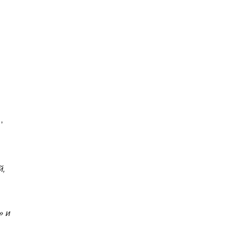
,
й,
» и