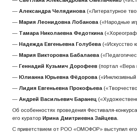
—
Светлана Александровна Омельченко
(«Ист
—
Александра Челядинова
(«Литературное тво
—
Мария Леонидовна Лобанова
(«Народные иг
—
Тамара Николаевна Федоткина
(«Хореограф
—
Надежда Евгеньевна Голубева
(«Искусство к
—
Мария Викторовна Бабалаева
(«Педагогичес
—
Геннадий Кузьмич Дорофеев
(портал «Вера 
—
Юлианна Юрьевна Фёдорова
(«Инклюзивный 
—
Лидия Евгеньевна Прокофьева
(«Творчество 
—
Андрей Васильевич Баранец
(«Художественн
Об особенностях проведения Фестиваля-конкурса
его куратор
Ирина Дмитриевна Зайцева
.
С приветствием от РОО «ОМОФОР» выступил его