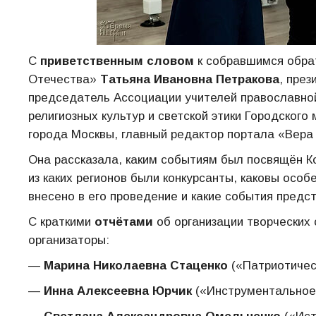
С
приветственным словом
к собравшимся обра
Отечества»
Татьяна Ивановна Петракова
, пре
председатель Ассоциации учителей православной
религиозных культур и светской этики Городског
города Москвы, главный редактор портала «Вера 
Она рассказала, каким событиям был посвящён Кон
из каких регионов были конкурсанты, каковы особ
внесено в его проведение и какие события предст
С краткими
отчётами
об организации творческих 
организаторы:
—
Марина Николаевна Стаценко
(«Патриотичес
—
Инна Алексеевна Юрчик
(«Инструментальное 