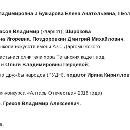
ладимировна
и
Бушарова Елена Анатольевна
, Шко
асов Владимир
(кларнет),
Широкова
на Игоревна, Поздоровкин Дмитрий Михайлович,
 школа искусств имени А.С. Даргомыжского;
сты-исполнители хора Таганских кадет под
и
Ольги Владимировны Перцевой;
ета дружбы народов (РУДН),
педагог Ирина Кириллов
я-конкурса «Алтарь Отечества» 2018 года);
ль
Грехов Владимир Алексеевич
.
е.