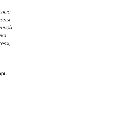
еные
колы
енной
ния
тели,
арь