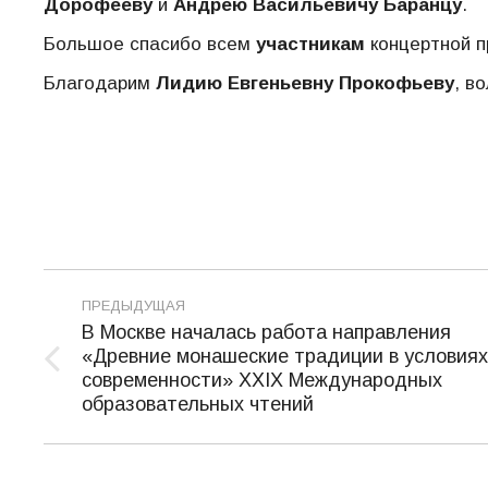
Дорофееву
и
Андрею Васильевичу Баранцу
.
Большое спасибо всем
участникам
концертной п
Благодарим
Лидию Евгеньевну Прокофьеву
, в
Навигация
ПРЕДЫДУЩАЯ
по
В Москве началась работа направления
«Древние монашеские традиции в условиях
записям
Предыдущая
современности» XXIX Международных
запись:
образовательных чтений