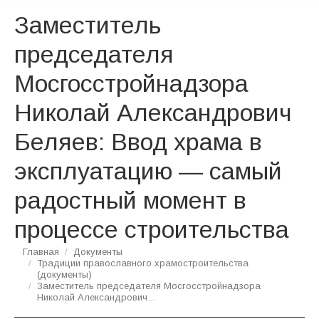
Заместитель
председателя
Мосгосстройнадзора
Николай Александрович
Беляев: Ввод храма в
эксплуатацию — самый
радостный момент в
процессе строительства
Вы здесь:
Главная
Документы
Традиции православного храмостроительства
(документы)
Заместитель председателя Мосгосстройнадзора
Николай Александрович…