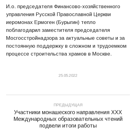
И.о. председателя Финансово-хозяйственного
управления Русской Православной Церкви
иеромонах Ермоген (Бурыгин) тепло
поблагодарил заместителя председателя
Мосгосстройнадзора за актуальные советы и за
постоянную поддержку в сложном и трудоемком
процессе строительства храмов в Москве.
25.05.2022
Навигация
ПРЕДЫДУЩАЯ
по
Участники монашеского направления XXX
Международных образовательных чтений
Предыдущая
записям
подвели итоги работы
запись: