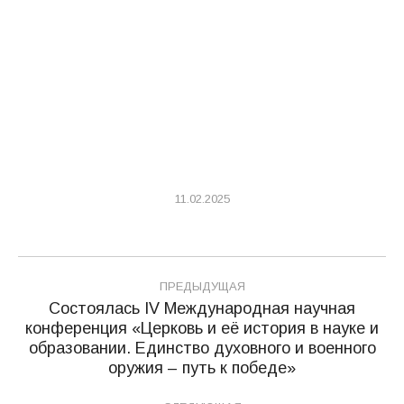
11.02.2025
Навигация
ПРЕДЫДУЩАЯ
по
Состоялась IV Международная научная
конференция «Церковь и её история в науке и
записям
Предыдущая
образовании. Единство духовного и военного
запись:
оружия – путь к победе»