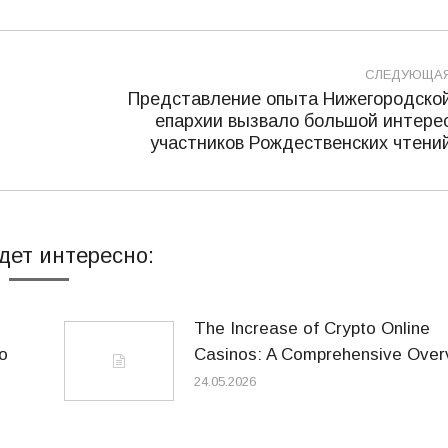
СЛЕДУЮЩА
Представление опыта Нижегородско
епархии вызвало большой интере
Следующая
участников Рождественских чтени
запись:
дет интересно:
The Increase of Crypto Online
o
Casinos: A Comprehensive Over
24.05.2026