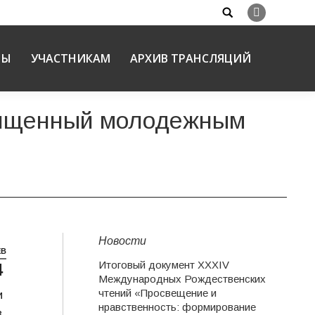
Search:
Вконтакте
НЫ
УЧАСТНИКАМ
АРХИВ ТРАНСЛЯЦИЙ
священный молодежным
Новости
ЕВ
Итоговый документ XXХIV
4
Международных Рождественских
чтений «Просвещение и
и
нравственность: формирование
в