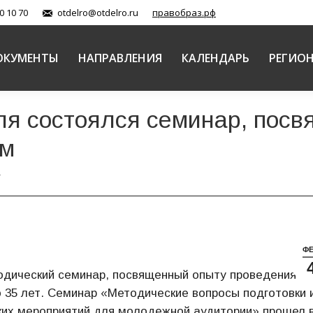
0 10 70
otdelro@otdelro.ru
правобраз.рф
ОКУМЕНТЫ
НАПРАВЛЕНИЯ
КАЛЕНДАРЬ
РЕГИО
ля состоялся семинар, по
ям
…
Ф
одический семинар, посвященный опыту проведения
 35 лет. Семинар «Методические вопросы подготовки 
ких мероприятий для молодежной аудитории» прошел 