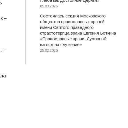
Глеба как достояние Церкви»
-
05.03.2026
Состоялась секция Московского
к –
общества православных врачей
имени Святого праведного
страстотерпца врача Евгения Боткина
«Православные врачи. Духовный
взгляд на служение»
пыт
25.02.2026
ела