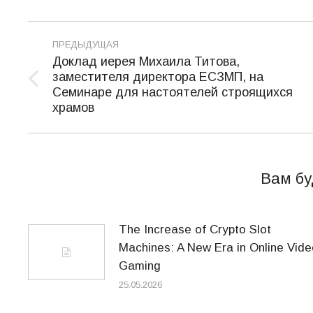
Навигация
ПРЕДЫДУЩАЯ
по
Доклад иерея Михаила Титова,
заместителя директора ЕСЗМП, на
записям
Предыдущая
Семинаре для настоятелей строящихся
запись:
храмов
Вам бу
The Increase of Crypto Slot
Machines: A New Era in Online Vide
Gaming
25.05.2026