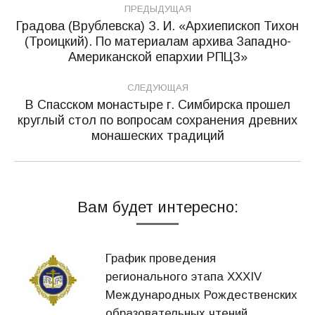
ПРЕДЫДУЩАЯ
по
Градова (Врублевска) З. И. «Архиепископ Тихон
(Троицкий). По материалам архива Западно-
Предыдущая
записям
Американской епархии РПЦЗ»
запись:
СЛЕДУЮЩАЯ
В Спасском монастыре г. Симбирска прошел
круглый стол по вопросам сохранения древних
Следующая
монашеских традиций
запись:
Вам будет интересно:
График проведения
регионального этапа XXXIV
Международных Рождественских
образовательных чтений