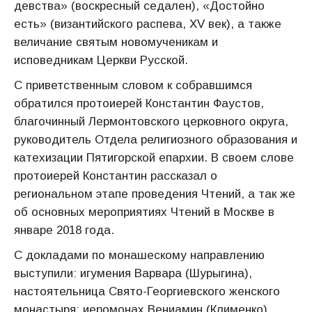
девства» (воскресный седален), «Достойно
есть» (византийского распева, XV век), а также
величание святым новомученикам и
исповедникам Церкви Русской.
С приветственным словом к собравшимся
обратился протоиерей Константин Фаустов,
благочинный Лермонтовского церковного округа,
руководитель Отдела религиозного образования и
катехизации Пятигорской епархии. В своем слове
протоиерей Константин рассказал о
региональном этапе проведения Чтений, а так же
об основных мероприятиях Чтений в Москве в
январе 2018 года.
С докладами по монашескому направлению
выступили: игумения Варвара (Шурыгина),
настоятельница Свято-Георгиевского женского
монастыря; иеромонах Вениамин (Клименко),