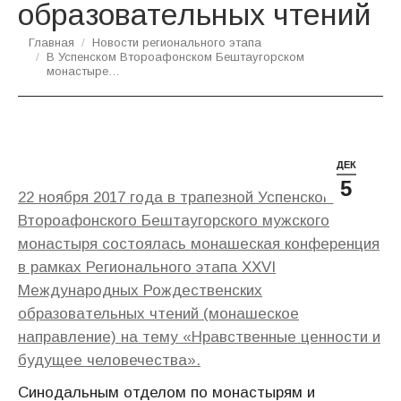
образовательных чтений
Вы здесь:
Главная
Новости регионального этапа
В Успенском Второафонском Бештаугорском
монастыре…
ДЕК
5
22 ноября 2017 года в трапезной Успенского
Второафонского Бештаугорского мужского
монастыря состоялась монашеская конференция
в рамках Регионального этапа XXVI
Международных Рождественских
образовательных чтений (монашеское
направление) на тему «Нравственные ценности и
будущее человечества».
Синодальным отделом по монастырям и