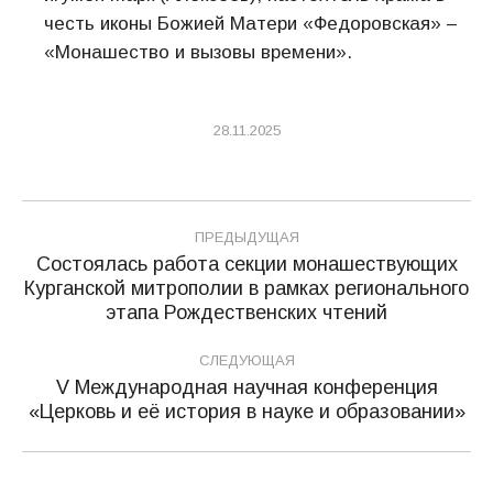
честь иконы Божией Матери «Федоровская» –
«Монашество и вызовы времени».
28.11.2025
Навигация
ПРЕДЫДУЩАЯ
по
Состоялась работа секции монашествующих
Курганской митрополии в рамках регионального
Предыдущая
записям
этапа Рождественских чтений
запись:
СЛЕДУЮЩАЯ
V Международная научная конференция
Следующая
«Церковь и её история в науке и образовании»
запись: