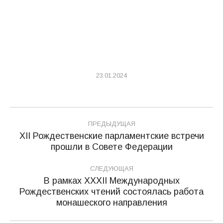
23.01.2024
Навигация
ПРЕДЫДУЩАЯ
по
XII Рождественские парламентские встречи
Предыдущая
прошли в Совете Федерации
записям
запись:
СЛЕДУЮЩАЯ
В рамках XXXII Международных
Рождественских чтений состоялась работа
Следующая
монашеского направления
запись: