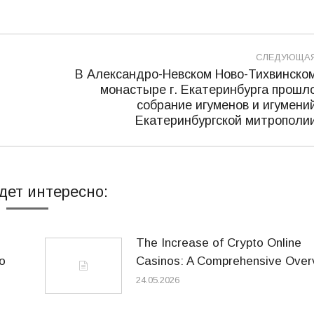
СЛЕДУЮЩА
В Александро-Невском Ново-Тихвинско
монастыре г. Екатеринбурга прошл
Следующая
собрание игуменов и игумени
запись:
Екатеринбургской митрополи
дет интересно:
The Increase of Crypto Online
o
Casinos: A Comprehensive Over
24.05.2026