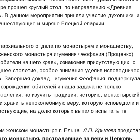
ре прошел круглый стол по направлению «Древние
. В данном мероприятии приняли участие духовники и
нашествующие и миряне Елецкой епархии.
епархиального отдела по монастырям и монашеству,
 женского монастыря игумения Феофания (Проценко)
обители нашего края», ознакомив присутствующих с
дшее столетие, особое внимание уделив исповедничес
. Завершая доклад, игумения Феофания подчеркнула
озрождения обителей и наша задача не только
аголепия, но изучить традиции, историю, монастырский
 и хранить непоколебимую веру, которую исповедали и
ествующие, на долю которых выпало испытать те
ом женском монастыре г. Ельца
Л.П. Крылова
предста
го монастыря, пострадавшие за веру и Церковь