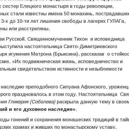
х сестер Елецкого монастыря в годы революции,
ных стали известны имена 50 монахинь, пострадавших
 3-х до 10-ти лет лишения свободы в лагерях ГУЛАГа,
ены или расстреляны.
ви Русской. Священномученник Тихон и исповедница
 выступила настоятельница Свято-Димитриевского
ря игумения Матрона (Брыксина), рассказав о стойко
ских. «Их подвижническая жизнь, исповедничество и
ельным свидетельством истинности и незыблемости
 наследию преподобного Силуана Афонского, уроженц
орого праздновалось в этом году. Настоятельница Свя
ния Гликерия (Соболева)
раскрыла данную тему в свое
ий и его духовное наследие»
.
годы гонений и сохранения монашеских традиций в тай
ских храмах и живших по монастырскому уставу,