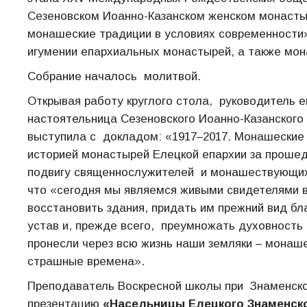
Сезеновском Иоанно-Казанском женском монасты
монашеские традиции в условиях современности»
игумении епархиальных монастырей, а также мо
Собрание началось молитвой.
Открывая работу круглого стола, руководитель 
настоятельница Сезеновского Иоанно-Казанского
выступила с докладом: «1917–2017. Монашеские 
историей монастырей Елецкой епархии за проше
подвигу священнослужителей и монашествующих
что «сегодня мы являемся живыми свидетелями в
восстановить здания, придать им прежний вид бл
устав и, прежде всего, преумножать духовность
пронесли через всю жизнь наши земляки – монаш
страшные времена».
Преподаватель Воскресной школы при Знаменск
презентацию
«Насельницы Елецкого Знаменско