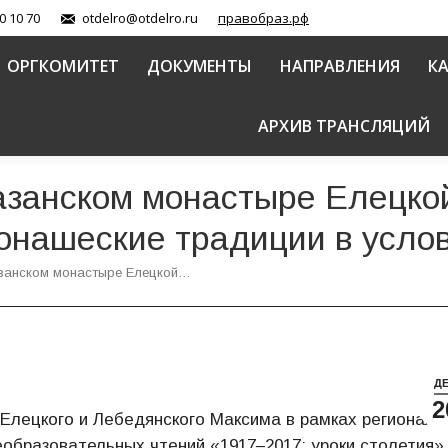
0 10 70
otdelro@otdelro.ru
правобраз.рф
ОРГКОМИТЕТ
ДОКУМЕНТЫ
НАПРАВЛЕНИЯ
К
АРХИВ ТРАНСЛЯЦИЙ
азанском монастыре Елецко
онашеские традиции в усло
азанском монастыре Елецкой…
Д
2
 Елецкого и Лебедянского Максима в рамках региональ
бразовательных чтений «1917–2017: уроки столетия»