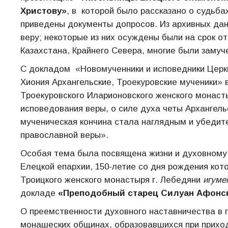
Христову»
, в которой было рассказано о судьба
приведены документы допросов. Из архивных дан
веру; некоторые из них осуждены были на срок от
Казахстана, Крайнего Севера, многие были замуч
С докладом «Новомученники и исповедники Церк
Хиония Архангельские, Троекуровские мученики»
Троекуровского Иларионовского женского монасты
исповедования веры, о силе духа четы Архангель
мученическая кончина стала наглядным и убедит
православной веры».
Особая тема была посвящена жизни и духовному
Елецкой епархии, 150-летие со дня рождения кот
Троицкого женского монастыря г. Лебедяни
игуме
докладе
«Преподобный старец Силуан Афонск
О преемственности духовного наставничества в 
монашеских общинах, образовавшихся при приход