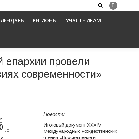
Search:
Вконтакте
АЛЕНДАРЬ
РЕГИОНЫ
УЧАСТНИКАМ
й епархии провели
виях современности»
Новости
ЕК
Итоговый документ XXХIV
0
ного
Международных Рождественских
чтений «Просвещение и
 в