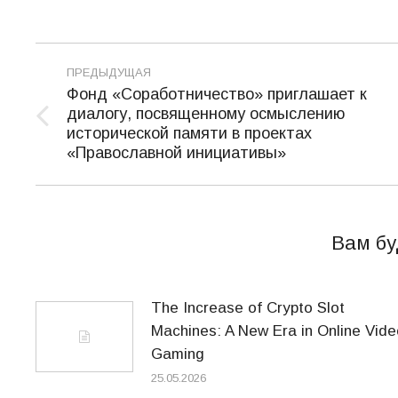
Навигация
ПРЕДЫДУЩАЯ
по
Фонд «Соработничество» приглашает к
диалогу, посвященному осмыслению
записям
Предыдущая
исторической памяти в проектах
запись:
«Православной инициативы»
Вам бу
The Increase of Crypto Slot
Machines: A New Era in Online Vide
Gaming
25.05.2026