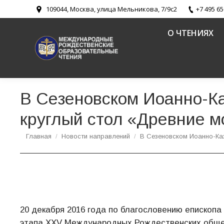
109044, Москва, улица Мельникова, 7/9с2
+7 495 65
О ЧТЕНИЯХ
В Сезеновском Иоанно-К
круглый стол «Древние м
Вы здесь:
Главная
Новости направлений
В Сезеновском Иоанно-К
20 декабря 2016 года по благословению епископа
этапа XXV Международных Рождественских общео