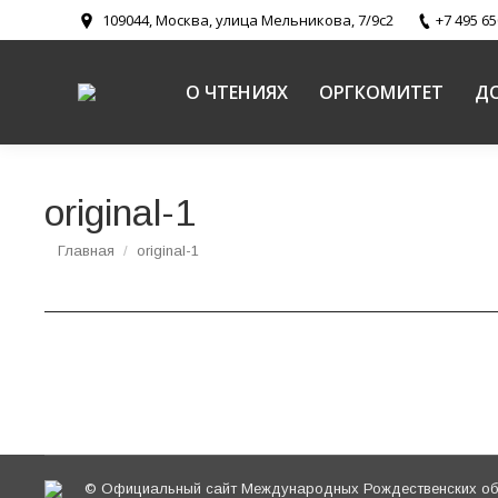
109044, Москва, улица Мельникова, 7/9с2
+7 495 65
О ЧТЕНИЯХ
ОРГКОМИТЕТ
Д
original-1
Вы здесь:
Главная
original-1
© Официальный сайт Международных Рождественских обр