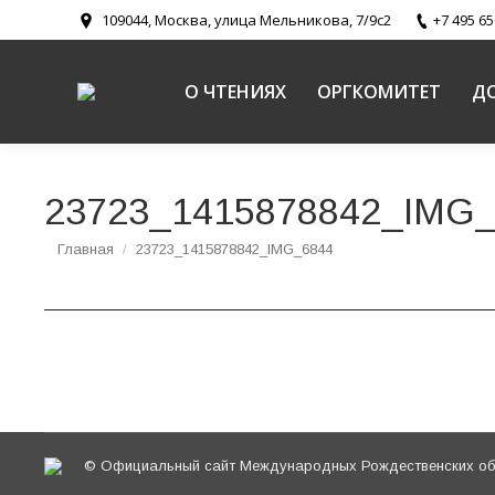
109044, Москва, улица Мельникова, 7/9с2
+7 495 65
О ЧТЕНИЯХ
ОРГКОМИТЕТ
Д
23723_1415878842_IMG
Вы здесь:
Главная
23723_1415878842_IMG_6844
© Официальный сайт Международных Рождественских обр