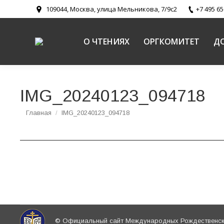
109044, Москва, улица Мельникова, 7/9с2
+7 495 65
О ЧТЕНИЯХ
ОРГКОМИТЕТ
Д
IMG_20240123_094718
Вы здесь:
Главная
IMG_20240123_094718
© Официальный сайт Международных Рождественски