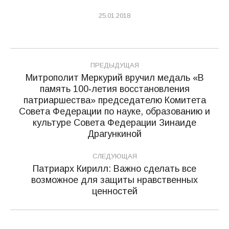
25.01.2018
Навигация
ПРЕДЫДУЩАЯ
по
Митрополит Меркурий вручил медаль «В
память 100‑летия восстановления
записям
патриаршества» председателю Комитета
Предыдущая
Совета Федерации по науке, образованию и
запись:
культуре Совета Федерации Зинаиде
Драгункиной
СЛЕДУЮЩАЯ
Патриарх Кирилл: Важно сделать все
возможное для защиты нравственных
Следующая
ценностей
запись: