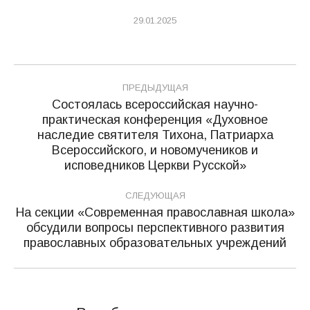
29.01.2025
Навигация
ПРЕДЫДУЩАЯ
по
Состоялась всероссийская научно-
практическая конференция «Духовное
записям
наследие святителя Тихона, Патриарха
Предыдущая
Всероссийского, и новомучеников и
запись:
исповедников Церкви Русской»
СЛЕДУЮЩАЯ
На секции «Современная православная школа»
обсудили вопросы перспективного развития
Следующая
православных образовательных учреждений
запись: