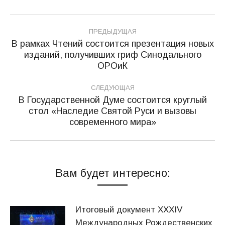
Навигация
ПРЕДЫДУЩАЯ
по
В рамках Чтений состоится презентация новых
изданий, получивших гриф Синодального
Предыдущая
записям
ОРОиК
запись:
СЛЕДУЮЩАЯ
В Государственной Думе состоится круглый
стол «Наследие Святой Руси и вызовы
Следующая
современного мира»
запись:
Вам будет интересно:
Итоговый документ XXХIV
Международных Рождественских