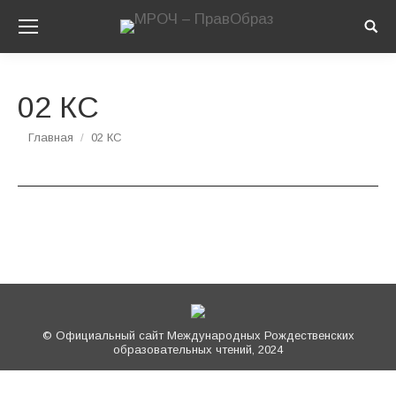
Sear
02 КС
Вы здесь:
Главная
02 КС
© Официальный сайт Международных Рождественских
образовательных чтений, 2024