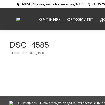
109044, Москва, улица Мельникова, 7/9с2
+7 495 65
О ЧТЕНИЯХ
ОРГКОМИТЕТ
Д
DSC_4585
Вы здесь:
Главная
DSC_4585
© Официальный сайт Международных Рождественских обр