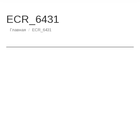
ECR_6431
Вы здесь:
Главная
ECR_6431